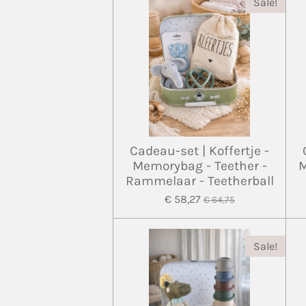
Sale!
Cadeau-set | Koffertje -
Memorybag - Teether -
M
Rammelaar - Teetherball
€ 58,27
€ 64,75
Sale!