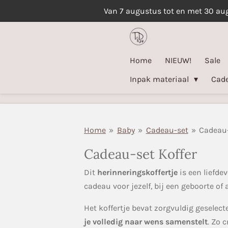
Van 7 augustus tot en met 30 au
Ga
direct
naar
de
Home
NIEUW!
Sale
hoofdinhoud
Inpak materiaal
Cad
Home
»
Baby
»
Cadeau-set
»
Cadeau-
Cadeau-set Koffer
Dit
herinneringskoffertje
is een liefde
cadeau voor jezelf, bij een geboorte o
Het koffertje bevat zorgvuldig geselec
je volledig naar wens samenstelt
. Zo 