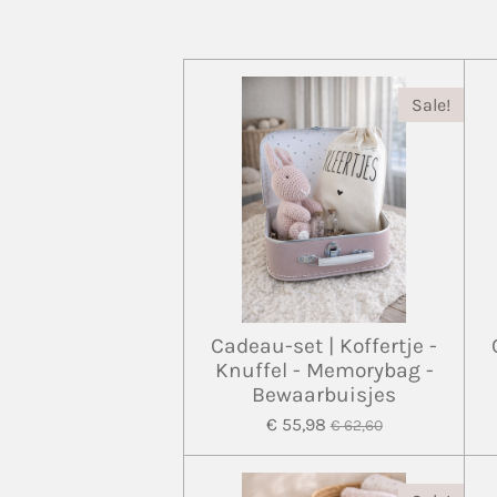
Sale!
Cadeau-set | Koffertje -
Knuffel - Memorybag -
Bewaarbuisjes
€ 55,98
€ 62,60