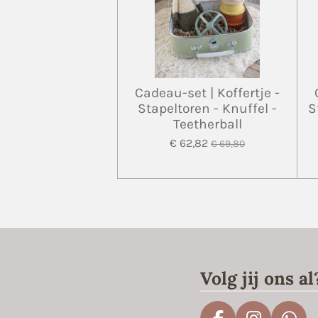
Cadeau-set | Koffertje -
Stapeltoren - Knuffel -
S
Teetherball
€ 62,82
€ 69,80
Volg jij ons al