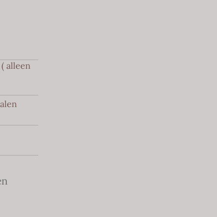
( alleen
halen
en