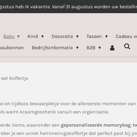
gustus heb ik vakantie. Vanaf 31 augustus worden uw bestell
Baby
Kind
Decoratie
Tassen
Cadeau v
eaubonnen
Bedrijfsinformatie
B2B
set Koffertje
vol en tijdloos bewaarplekje voor de allereerste momenten van j
f als warm kraamgeschenk vanuit een organisatie.
teerde items, waaronder een
gepersonaliseerde memorybag
,
t
creëer je een uniek herinneringskoffertje dat perfect past bij jou