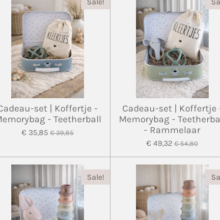
Sale!
Sa
Cadeau-set | Koffertje -
Cadeau-set | Koffertje 
emorybag - Teetherball
Memorybag - Teetherba
- Rammelaar
€ 35,85
€ 39,85
€ 49,32
€ 54,80
Sale!
Sa