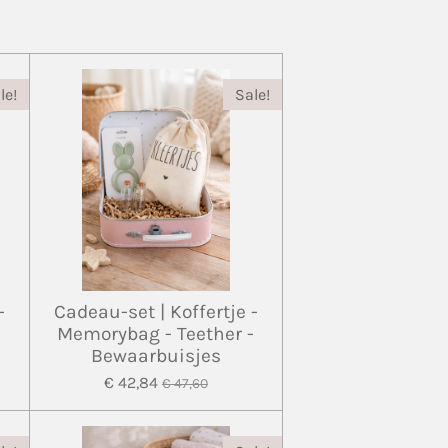
le!
Sale!
-
Cadeau-set | Koffertje -
Memorybag - Teether -
Bewaarbuisjes
€ 42,84
€ 47,60