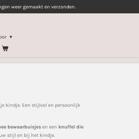
ingen weer gemaakt en verzonden.
oor
e kindje. Een stijlvol en persoonlijk
wee bewaarbuisjes
en een
knuffel die
w stijl en bij het kindje.