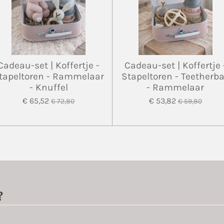
Cadeau-set | Koffertje -
Cadeau-set | Koffertje 
tapeltoren - Rammelaar
Stapeltoren - Teetherba
- Knuffel
- Rammelaar
€ 65,52
€ 53,82
€ 72,80
€ 59,80
?