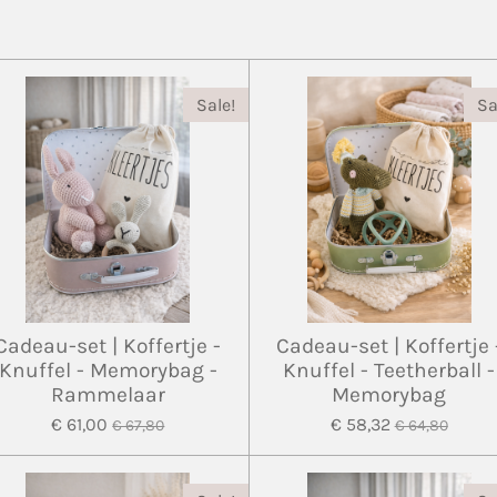
Sale!
Sa
Cadeau-set | Koffertje -
Cadeau-set | Koffertje 
Knuffel - Memorybag -
Knuffel - Teetherball -
Rammelaar
Memorybag
€ 61,00
€ 58,32
€ 67,80
€ 64,80