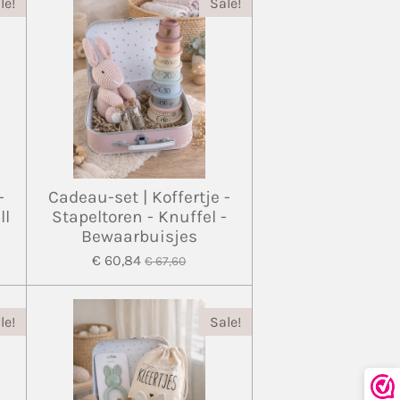
le!
Sale!
-
Cadeau-set | Koffertje -
ll
Stapeltoren - Knuffel -
Bewaarbuisjes
€ 60,84
€ 67,60
le!
Sale!