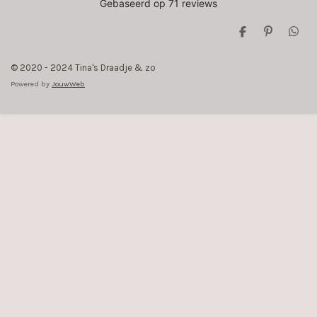
D
P
D
e
i
e
l
n
l
© 2020 - 2024 Tina's Draadje & zo
e
n
e
n
e
n
Powered by
JouwWeb
n