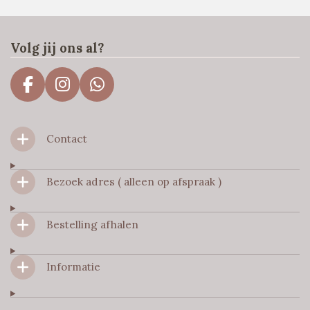
Volg jij ons al?
F
I
W
a
n
h
c
s
a
Contact
e
t
t
b
a
s
o
g
A
Bezoek adres ( alleen op afspraak )
o
r
p
k
a
p
m
Bestelling afhalen
Informatie