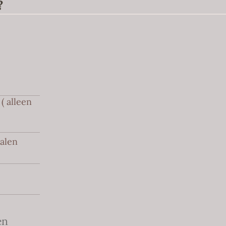
?
( alleen
halen
en