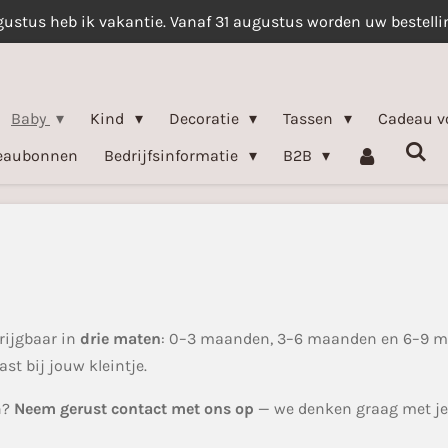
gustus heb ik vakantie. Vanaf 31 augustus worden uw bestell
Baby
Kind
Decoratie
Tassen
Cadeau v
eaubonnen
Bedrijfsinformatie
B2B
rijgbaar in
drie maten
: 0–3 maanden, 3–6 maanden en 6–9 ma
st bij jouw kleintje.
n?
Neem gerust contact met ons op
— we denken graag met je