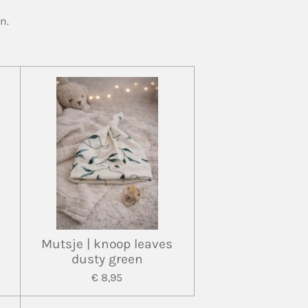
n.
Mutsje | knoop leaves
dusty green
€ 8,95