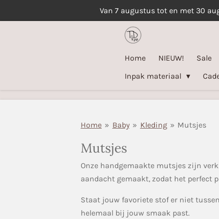
Van 7 augustus tot en met 30 au
Ga
direct
naar
de
Home
NIEUW!
Sale
hoofdinhoud
Inpak materiaal
Cad
Home
»
Baby
»
Kleding
»
Mutsjes
Mutsjes
Onze handgemaakte mutsjes zijn verk
aandacht gemaakt, zodat het perfect pa
Staat jouw favoriete stof er niet tusse
helemaal bij jouw smaak past.