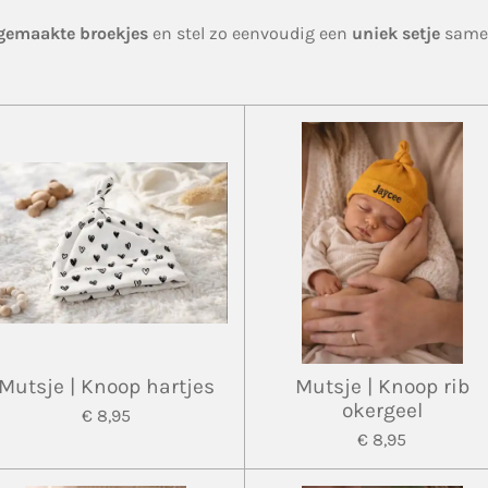
emaakte broekjes
en stel zo eenvoudig een
uniek setje
same
Mutsje | Knoop hartjes
Mutsje | Knoop rib
okergeel
€ 8,95
€ 8,95