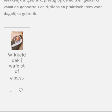
Makkelijk in gebruik, prettig op de huid en geschikt
vanaf de geboorte. Een tijdloos en praktisch item voor
dagelijks gebruik.
Wikkeld
oek |
wafelst
of
€ 35,95
Bekijk details