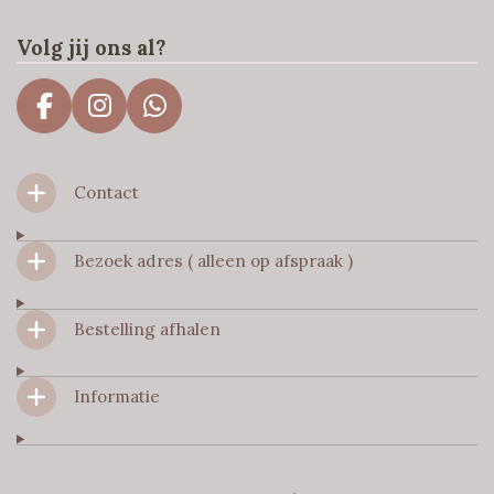
Volg jij ons al?
F
I
W
a
n
h
c
s
a
Contact
e
t
t
b
a
s
o
g
A
Bezoek adres ( alleen op afspraak )
o
r
p
k
a
p
m
Bestelling afhalen
Informatie