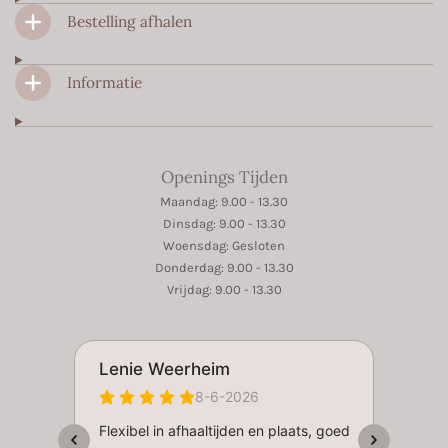
m
Bestelling afhalen
Informatie
Openings Tijden
Maandag: 9.00 - 13.30
Dinsdag: 9.00 - 13.30
Woensdag: Gesloten
Donderdag: 9.00 - 13.30
Vrijdag: 9.00 - 13.30