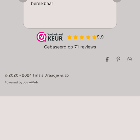
D
P
D
e
i
e
l
n
l
© 2020 - 2024 Tina's Draadje & zo
e
n
e
n
e
n
Powered by
JouwWeb
n