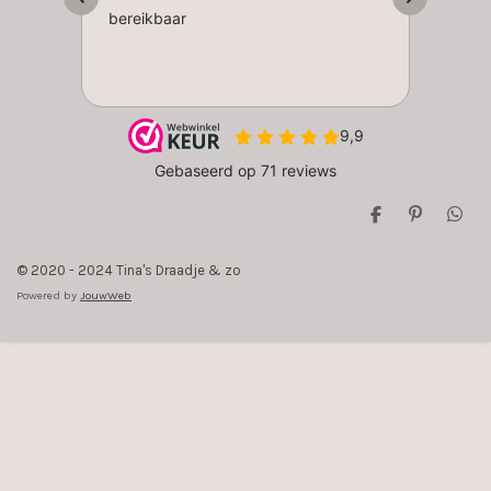
D
P
D
e
i
e
l
n
l
© 2020 - 2024 Tina's Draadje & zo
e
n
e
n
e
n
Powered by
JouwWeb
n