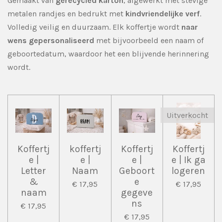
Gemaakt van
gerecycled karton
, afgewerkt met stevige
metalen randjes en bedrukt met
kindvriendelijke verf
.
Volledig veilig en duurzaam. Elk koffertje wordt
naar
wens gepersonaliseerd
met bijvoorbeeld een naam of
geboortedatum, waardoor het een blijvende herinnering
wordt.
Uitverkocht
Koffertj
koffertj
Koffertj
Koffertj
e |
e |
e |
e | Ik ga
Letter
Naam
Geboort
logeren
&
e
€ 17,95
€ 17,95
naam
gegeve
ns
€ 17,95
€ 17,95