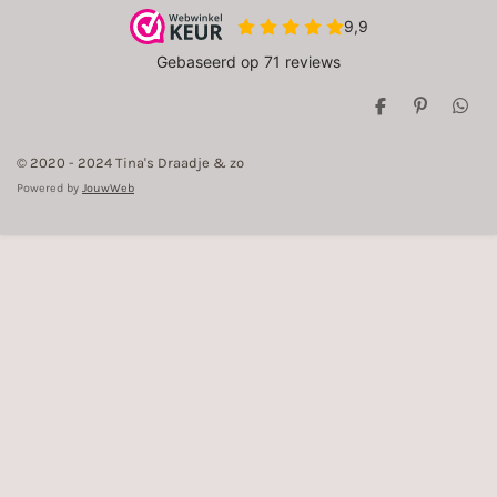
D
P
D
e
i
e
l
n
l
© 2020 - 2024 Tina's Draadje & zo
e
n
e
n
e
n
Powered by
JouwWeb
n