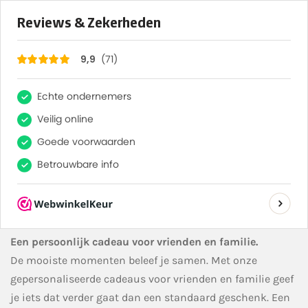
×
71
Reviews
9,9
Van 7 augustus tot en met 30 augustus heb ik vakantie.
Vanaf 31 augustus worden uw bestellingen weer gemaakt
en verzonden.
Home
»
Cadeau voor
»
Vrienden/Familie
Vrienden & Familie
Een persoonlijk cadeau voor vrienden en familie.
De mooiste momenten beleef je samen. Met onze
gepersonaliseerde cadeaus voor vrienden en familie geef
je iets dat verder gaat dan een standaard geschenk. Een