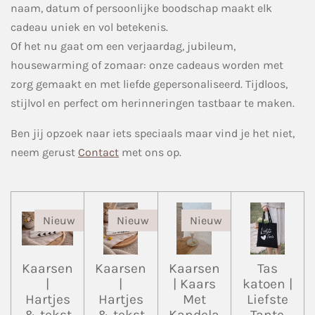
naam, datum of persoonlijke boodschap maakt elk
cadeau uniek en vol betekenis.
Of het nu gaat om een verjaardag, jubileum,
housewarming of zomaar: onze cadeaus worden met
zorg gemaakt en met liefde gepersonaliseerd. Tijdloos,
stijlvol en perfect om herinneringen tastbaar te maken.
Ben jij opzoek naar iets speciaals maar vind je het niet,
neem gerust
Contact
met ons op.
Nieuw
Nieuw
Nieuw
Kaarsen
Kaarsen
Kaarsen
Tas
|
|
| Kaars
katoen |
Hartjes
Hartjes
Met
Liefste
& tekst
& tekst
Kandela
Tante