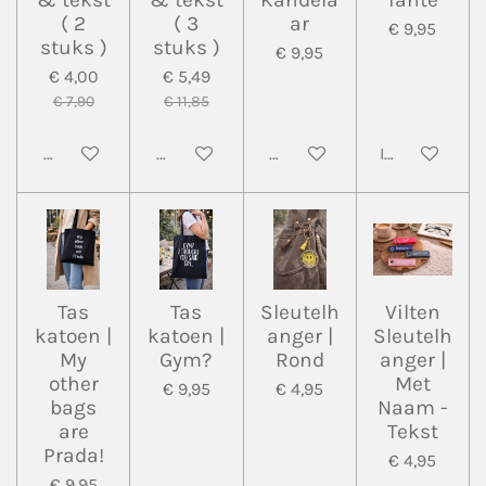
( 2
( 3
ar
€ 9,95
stuks )
stuks )
€ 9,95
€ 4,00
€ 5,49
€ 7,90
€ 11,85
Bekijk details
Bekijk details
Houd mij op de hoogte
In winkelwa
Tas
Tas
Sleutelh
Vilten
katoen |
katoen |
anger |
Sleutelh
My
Gym?
Rond
anger |
other
Met
€ 9,95
€ 4,95
bags
Naam -
are
Tekst
Prada!
€ 4,95
€ 9,95