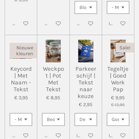
Bekijk details
Bekijk details
Bekijk details
In winkelwa
Nieuwe
Sale!
kleuren
Keycord
Weckpo
Parkeer
Tegeltje
| Met
t | Pot
schijf |
| Goed
Naam -
Met
Tekst
Werk
Tekst
Tekst
naar
Pap
keuze
€ 3,95
€ 8,95
€ 9,95
€ 2,95
€ 12,95
Bekijk details
Bekijk details
In winkelwagen
In winkelwa