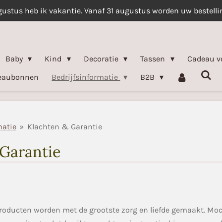
gustus heb ik vakantie. Vanaf 31 augustus worden uw bestell
Baby
Kind
Decoratie
Tassen
Cadeau v
eaubonnen
Bedrijfsinformatie
B2B
matie
»
Klachten & Garantie
 Garantie
roducten worden met de grootste zorg en liefde gemaakt. Mo