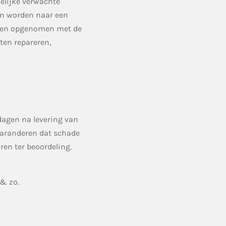
delijke verwachte
en worden naar een
orden opgenomen met de
aten repareren,
agen na levering van
garanderen dat schade
ren ter beoordeling.
 & zo.