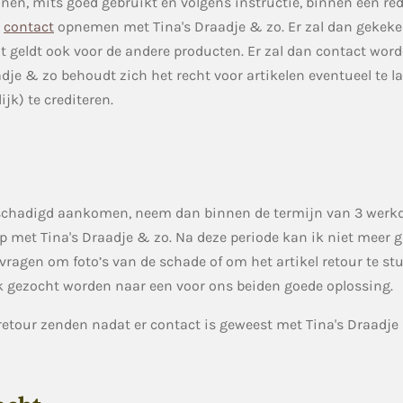
nen, mits goed gebruikt en volgens instructie, binnen een re
e
contact
opnemen met Tina's Draadje & zo. Er zal dan gekek
it geldt ook voor de andere producten. Er zal dan contact w
adje & zo behoudt zich het recht voor artikelen eventueel te l
ijk) te crediteren.
schadigd aankomen, neem dan binnen de termijn van 3 werkd
p met Tina's Draadje & zo. Na deze periode kan ik niet meer 
vragen om foto’s van de schade of om het artikel retour te stu
jk gezocht worden naar een voor ons beiden goede oplossing.
retour zenden nadat er contact is geweest met Tina's Draadje