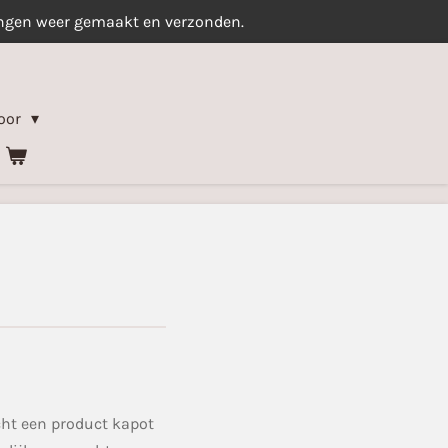
ingen weer gemaakt en verzonden.
oor
cht een product kapot