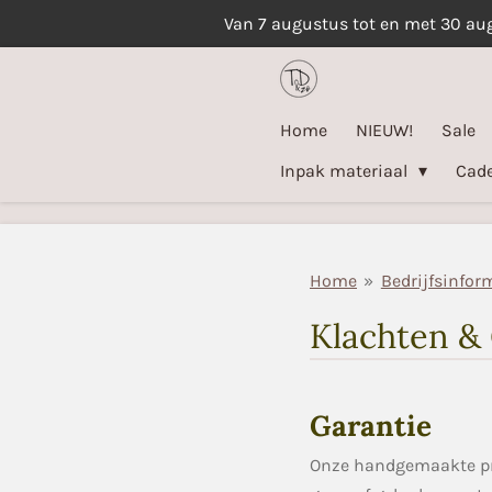
Van 7 augustus tot en met 30 au
Ga
direct
naar
de
Home
NIEUW!
Sale
hoofdinhoud
Inpak materiaal
Cad
Home
»
Bedrijfsinfor
Klachten &
Garantie
Onze
handgemaakte
p