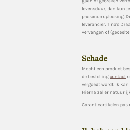
gaan of gebreken verto
levensduur, dan kun j
passende oplossing. D
leverancier. Tina's Dra
vervangen of (gedeeltel
Schade
Mocht een product be
de bestelling
contact
o
vergoedt wordt. Ik kan 
Hierna zal er natuurli
Garantieartikelen pas 