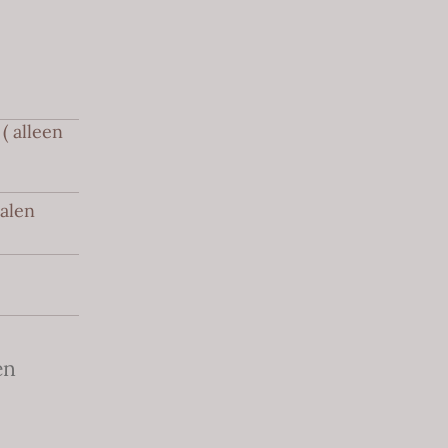
( alleen
halen
en