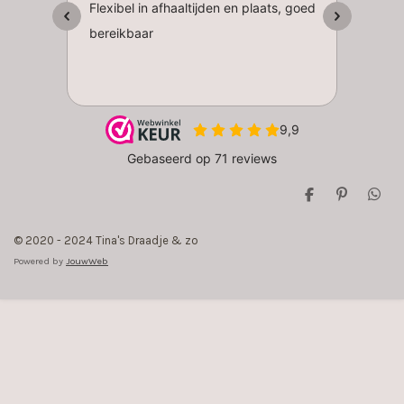
D
P
D
e
i
e
l
n
l
© 2020 - 2024 Tina's Draadje & zo
e
n
e
n
e
n
Powered by
JouwWeb
n