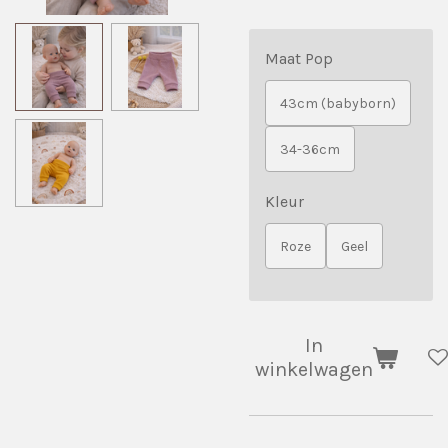
Maat Pop
43cm (babyborn)
34-36cm
Kleur
Roze
Geel
In
winkelwagen