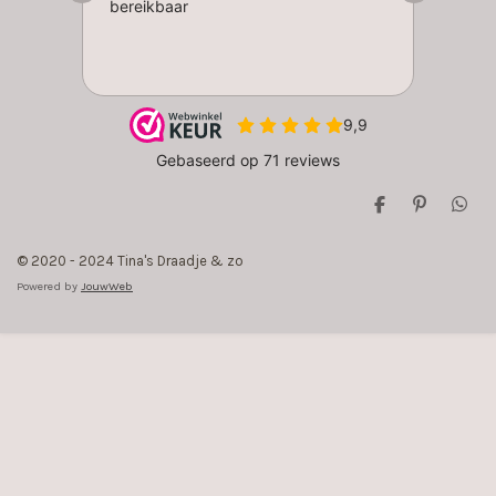
D
P
D
e
i
e
l
n
l
© 2020 - 2024 Tina's Draadje & zo
e
n
e
n
e
n
Powered by
JouwWeb
n