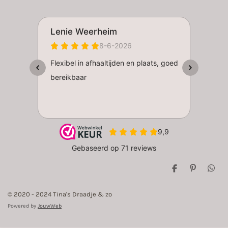
D
P
D
e
i
e
l
n
l
© 2020 - 2024 Tina's Draadje & zo
e
n
e
n
e
n
Powered by
JouwWeb
n