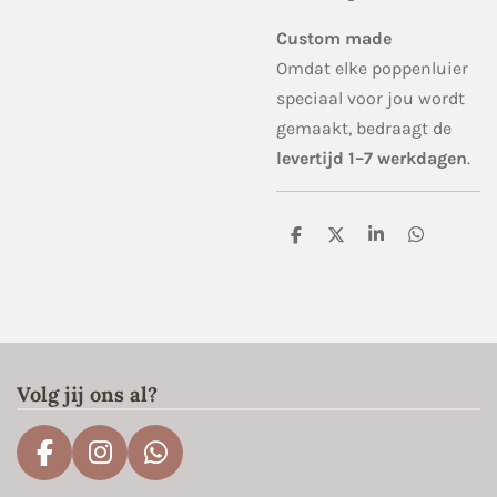
Custom made
Omdat elke poppenluier
speciaal voor jou wordt
gemaakt, bedraagt de
levertijd 1–7 werkdagen
.
D
D
S
D
e
e
h
e
l
e
a
l
e
l
r
e
n
e
n
Volg jij ons al?
F
I
W
a
n
h