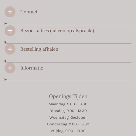
c
s
a
Contact
e
t
t
b
a
s
o
g
A
Bezoek adres ( alleen op afspraak )
o
r
p
k
a
p
m
Bestelling afhalen
Informatie
Openings Tijden
Maandag: 9.00 - 13.30
Dinsdag: 9.00 - 13.30
Woensdag: Gesloten
Donderdag: 9.00 - 13.30
Vrijdag: 9.00 - 13.30