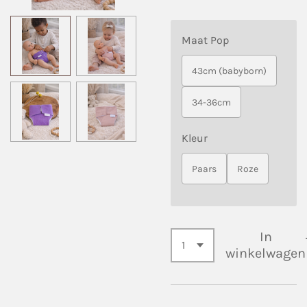
Maat Pop
43cm (babyborn)
34-36cm
Kleur
Paars
Roze
In
winkelwagen