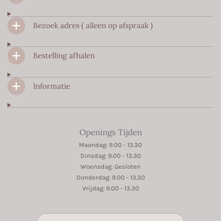
b
a
s
o
g
A
Bezoek adres ( alleen op afspraak )
o
r
p
k
a
p
m
Bestelling afhalen
Informatie
Openings Tijden
Maandag: 9.00 - 13.30
Dinsdag: 9.00 - 13.30
Woensdag: Gesloten
Donderdag: 9.00 - 13.30
Vrijdag: 9.00 - 13.30