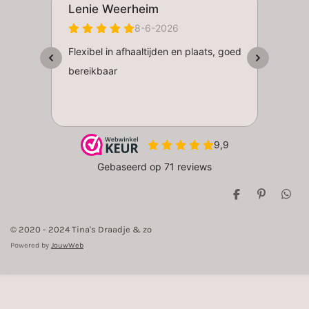
D
P
D
e
i
e
l
n
l
© 2020 - 2024 Tina's Draadje & zo
e
n
e
n
e
n
Powered by
JouwWeb
n