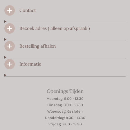
c
s
a
Contact
e
t
t
b
a
s
o
g
A
Bezoek adres ( alleen op afspraak )
o
r
p
k
a
p
m
Bestelling afhalen
Informatie
Openings Tijden
Maandag: 9.00 - 13.30
Dinsdag: 9.00 - 13.30
Woensdag: Gesloten
Donderdag: 9.00 - 13.30
Vrijdag: 9.00 - 13.30