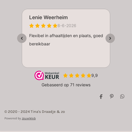
D
P
D
e
i
e
l
n
l
© 2020 - 2024 Tina's Draadje & zo
e
n
e
n
e
n
Powered by
JouwWeb
n