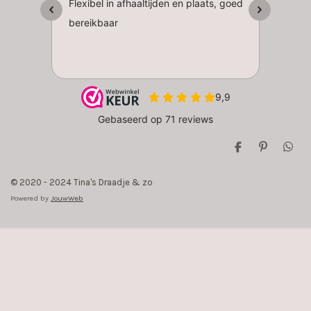
D
P
D
e
i
e
l
n
l
© 2020 - 2024 Tina's Draadje & zo
e
n
e
n
e
n
Powered by
JouwWeb
n