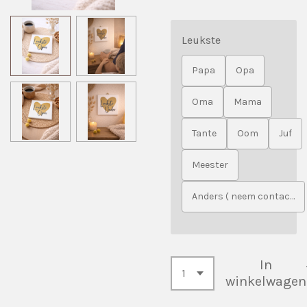
Leukste
Papa
Opa
Oma
Mama
Tante
Oom
Juf
Meester
Anders ( neem contact op )
In
winkelwagen