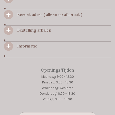
b
a
s
o
g
A
Bezoek adres ( alleen op afspraak )
o
r
p
k
a
p
m
Bestelling afhalen
Informatie
Openings Tijden
Maandag: 9.00 - 13.30
Dinsdag: 9.00 - 13.30
Woensdag: Gesloten
Donderdag: 9.00 - 13.30
Vrijdag: 9.00 - 13.30