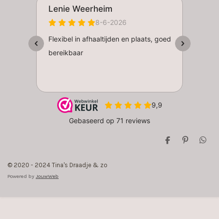
D
P
D
e
i
e
l
n
l
© 2020 - 2024 Tina's Draadje & zo
e
n
e
n
e
n
Powered by
JouwWeb
n