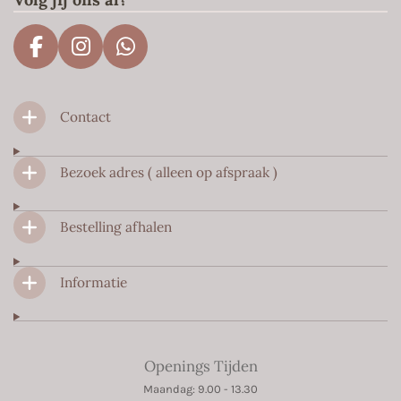
F
I
W
a
n
h
c
s
a
Contact
e
t
t
b
a
s
o
g
A
Bezoek adres ( alleen op afspraak )
o
r
p
k
a
p
m
Bestelling afhalen
Informatie
Openings Tijden
Maandag: 9.00 - 13.30