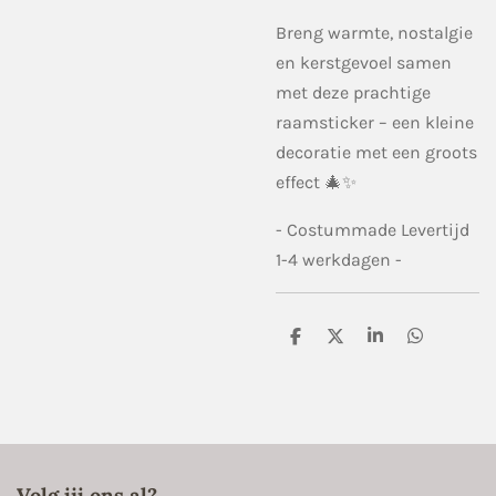
Breng warmte, nostalgie
en kerstgevoel samen
met deze prachtige
raamsticker – een kleine
decoratie met een groots
effect 🎄✨
- Costummade Levertijd
1-4 werkdagen -
D
D
S
D
e
e
h
e
l
e
a
l
e
l
r
e
n
e
n
Volg jij ons al?