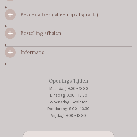
b
a
s
o
g
A
Bezoek adres ( alleen op afspraak )
o
r
p
k
a
p
m
Bestelling afhalen
Informatie
Openings Tijden
Maandag: 9.00 - 13.30
Dinsdag: 9.00 - 13.30
Woensdag: Gesloten
Donderdag: 9.00 - 13.30
Vrijdag: 9.00 - 13.30