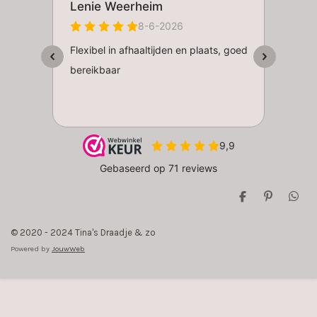
D
P
D
e
i
e
l
n
l
© 2020 - 2024 Tina's Draadje & zo
e
n
e
n
e
n
Powered by
JouwWeb
n