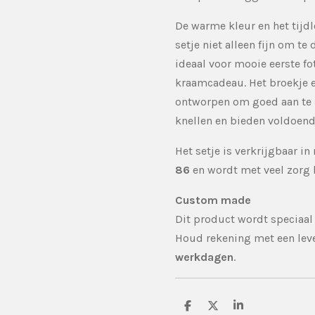
De warme kleur en het tijd
setje niet alleen fijn om te
ideaal voor mooie eerste fot
kraamcadeau. Het broekje e
ontworpen om goed aan te s
knellen en bieden voldoend
Het setje is verkrijgbaar i
86
en wordt met veel zorg
Custom made
Dit product wordt speciaal
Houd rekening met een lev
werkdagen
.
D
D
S