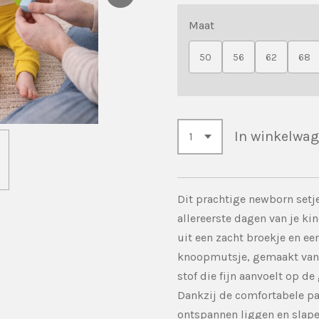
Maat
50
56
62
68
In winkelwa
Dit prachtige newborn setje
allereerste dagen van je kin
uit een zacht broekje en ee
knoopmutsje, gemaakt van 
stof die fijn aanvoelt op d
Dankzij de comfortabele p
ontspannen liggen en slape