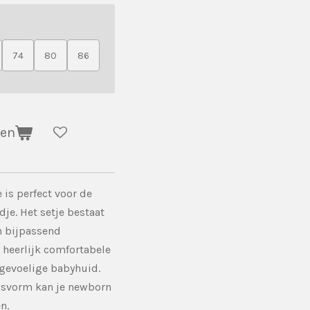
74
80
86
gen
 is perfect voor de
dje. Het setje bestaat
n bijpassend
heerlijk comfortabele
e gevoelige babyhuid.
asvorm kan je newborn
n.