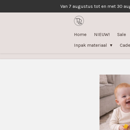
Van 7 augustus tot en met 30 au
Ga
direct
naar
de
Home
NIEUW!
Sale
hoofdinhoud
Inpak materiaal
Cad