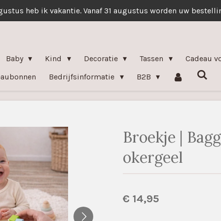
gustus heb ik vakantie. Vanaf 31 augustus worden uw bestell
Baby
Kind
Decoratie
Tassen
Cadeau v
eaubonnen
Bedrijfsinformatie
B2B
Broekje | Bagg
okergeel
€ 14,95