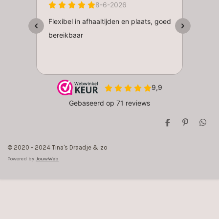
D
P
D
e
i
e
l
n
l
© 2020 - 2024 Tina's Draadje & zo
e
n
e
n
e
n
Powered by
JouwWeb
n