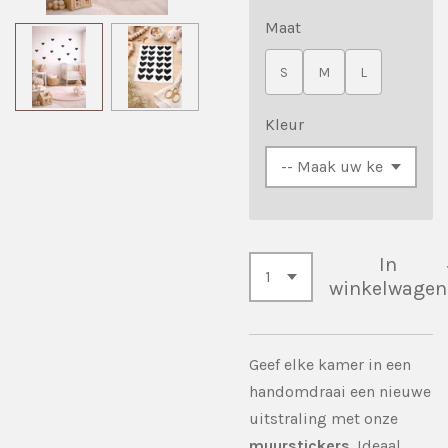
Maat
S
M
L
Kleur
In
winkelwagen
Geef elke kamer in een
handomdraai een nieuwe
uitstraling met onze
muurstickers
. Ideaal