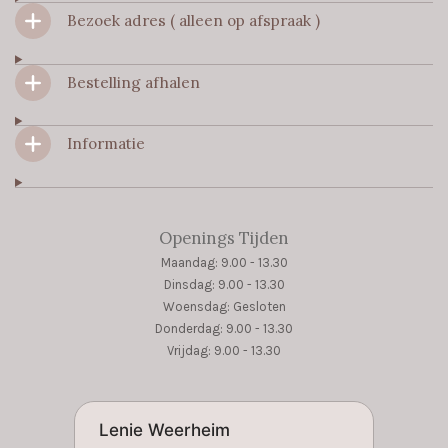
o
g
A
Bezoek adres ( alleen op afspraak )
o
r
p
k
a
p
m
Bestelling afhalen
Informatie
Openings Tijden
Maandag: 9.00 - 13.30
Dinsdag: 9.00 - 13.30
Woensdag: Gesloten
Donderdag: 9.00 - 13.30
Vrijdag: 9.00 - 13.30