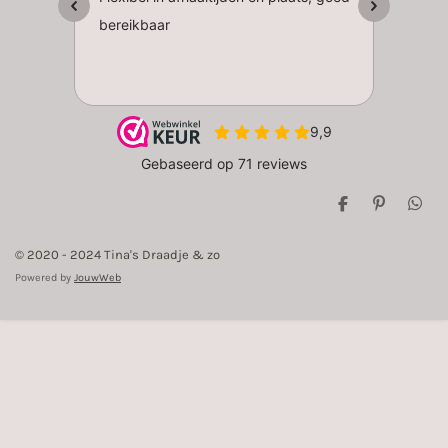
D
P
D
e
i
e
l
n
l
© 2020 - 2024 Tina's Draadje & zo
e
n
e
n
e
n
Powered by
JouwWeb
n