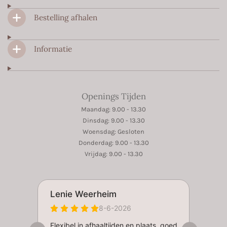
k
a
p
m
Bestelling afhalen
Informatie
Openings Tijden
Maandag: 9.00 - 13.30
Dinsdag: 9.00 - 13.30
Woensdag: Gesloten
Donderdag: 9.00 - 13.30
Vrijdag: 9.00 - 13.30