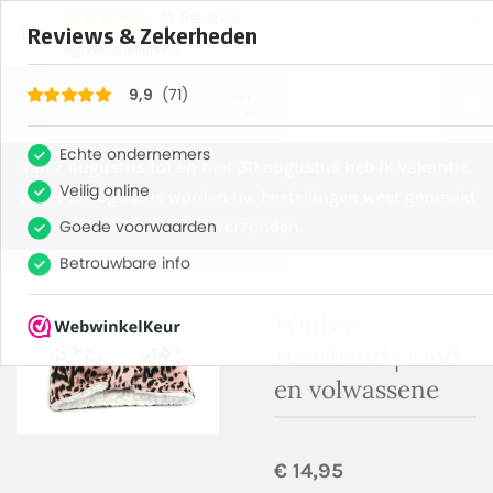
×
71
Reviews
9,9
Van 7 augustus tot en met 30 augustus heb ik vakantie.
Vanaf 31 augustus worden uw bestellingen weer gemaakt
en verzonden.
Winter-
Haarband | Kind
en volwassene
€ 14,95