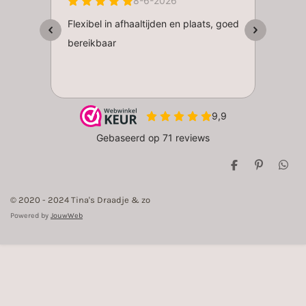
D
P
D
e
i
e
l
n
l
© 2020 - 2024 Tina's Draadje & zo
e
n
e
n
e
n
Powered by
JouwWeb
n