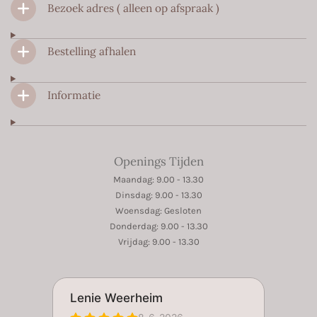
o
g
A
Bezoek adres ( alleen op afspraak )
o
r
p
k
a
p
m
Bestelling afhalen
Informatie
Openings Tijden
Maandag: 9.00 - 13.30
Dinsdag: 9.00 - 13.30
Woensdag: Gesloten
Donderdag: 9.00 - 13.30
Vrijdag: 9.00 - 13.30