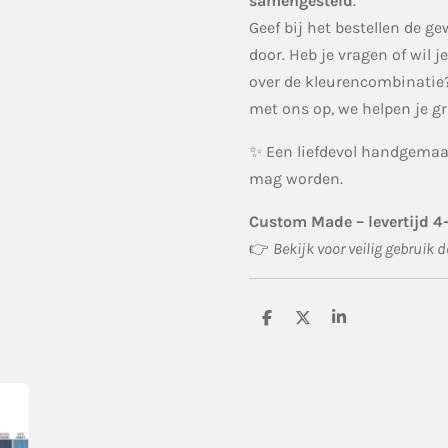
samengesteld
.
Geef bij het bestellen de g
door. Heb je vragen of wil 
over de kleurencombinatie
met ons op, we helpen je gr
✨ Een liefdevol handgemaak
mag worden.
Custom Made – levertijd 
👉
Bekijk voor veilig gebruik 
D
D
S
e
e
h
l
e
a
e
l
r
n
e