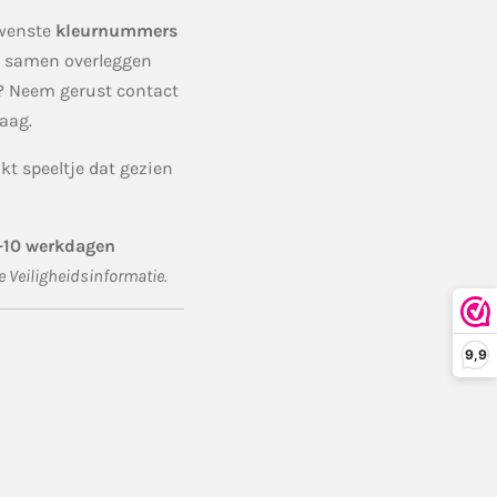
ewenste
kleurnummers
je samen overleggen
? Neem gerust contact
aag.
t speeltje dat gezien
4–10 werkdagen
de Veiligheidsinformatie.
9,9