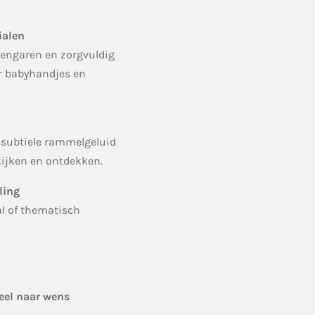
ialen
engaren en zorgvuldig
or babyhandjes en
n
 subtiele rammelgeluid
 kijken en ontdekken.
ling
al of thematisch
eel naar wens