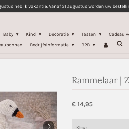
gustus heb ik vakantie. Vanaf 31 augustus worden uw bestell
Baby
Kind
Decoratie
Tassen
Cadeau v
eaubonnen
Bedrijfsinformatie
B2B
Rammelaar | 
€ 14,95
Kleur