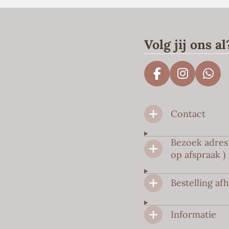
Volg jij ons al
F
I
W
a
n
h
c
s
a
Contact
e
t
t
b
a
s
o
g
A
Bezoek adres 
o
r
p
op afspraak )
k
a
p
m
Bestelling af
Informatie