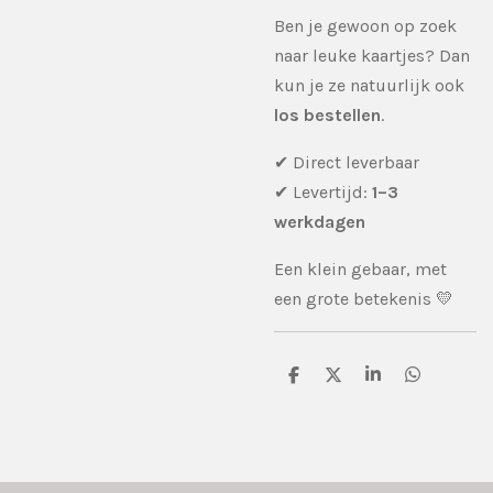
Ben je gewoon op zoek
naar leuke kaartjes? Dan
kun je ze natuurlijk ook
los bestellen
.
✔ Direct leverbaar
✔ Levertijd:
1–3
werkdagen
Een klein gebaar, met
een grote betekenis 💛
D
D
S
D
e
e
h
e
l
e
a
l
e
l
r
e
n
e
n