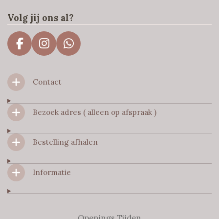
Volg jij ons al?
F
I
W
a
n
h
c
s
a
Contact
e
t
t
b
a
s
o
g
A
Bezoek adres ( alleen op afspraak )
o
r
p
k
a
p
m
Bestelling afhalen
Informatie
Openings Tijden