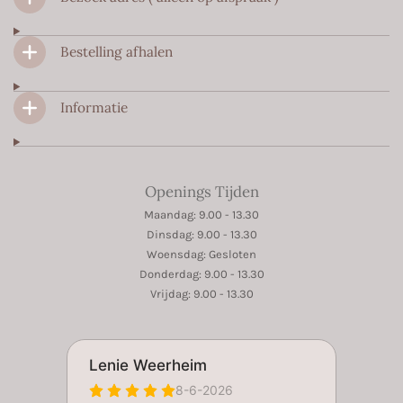
o
r
p
k
a
p
m
Bestelling afhalen
Informatie
Openings Tijden
Maandag: 9.00 - 13.30
Dinsdag: 9.00 - 13.30
Woensdag: Gesloten
Donderdag: 9.00 - 13.30
Vrijdag: 9.00 - 13.30