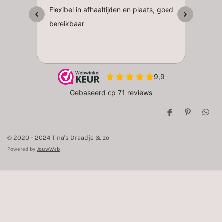
D
P
D
e
i
e
l
n
l
© 2020 - 2024 Tina's Draadje & zo
e
n
e
n
e
n
Powered by
JouwWeb
n