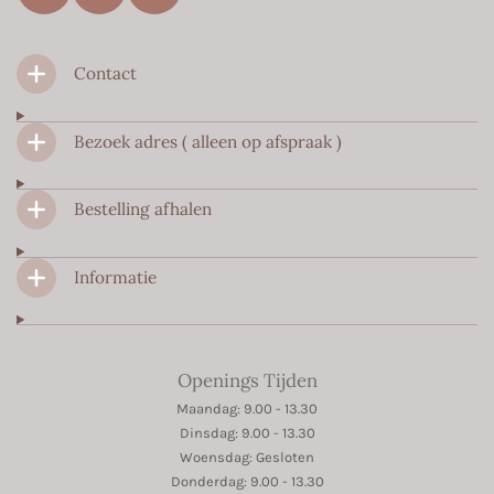
a
n
h
c
s
a
Contact
e
t
t
b
a
s
o
g
A
Bezoek adres ( alleen op afspraak )
o
r
p
k
a
p
m
Bestelling afhalen
Informatie
Openings Tijden
Maandag: 9.00 - 13.30
Dinsdag: 9.00 - 13.30
Woensdag: Gesloten
Donderdag: 9.00 - 13.30