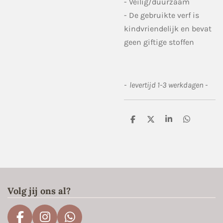
- Veilig/duurzaam
- De gebruikte verf is
kindvriendelijk en bevat
geen giftige stoffen
- levertijd 1-3 werkdagen -
D
D
S
D
e
e
h
e
l
e
a
l
e
l
r
e
n
e
n
Volg jij ons al?
F
I
W