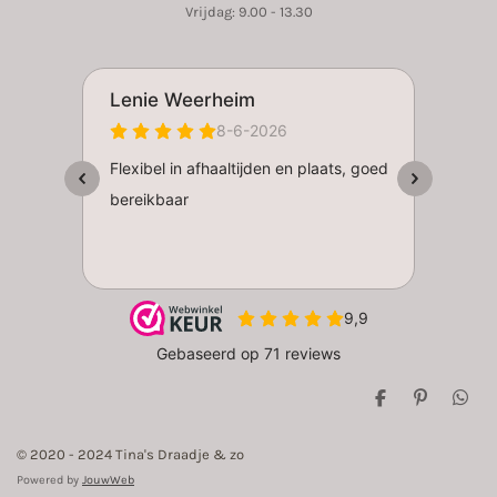
Vrijdag: 9.00 - 13.30
D
P
D
e
i
e
l
n
l
© 2020 - 2024 Tina's Draadje & zo
e
n
e
n
e
n
Powered by
JouwWeb
n