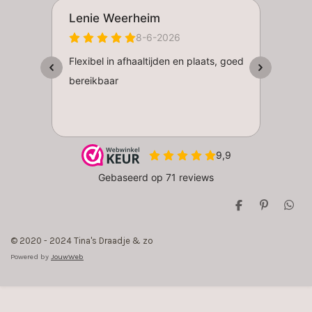
D
P
D
e
i
e
l
n
l
© 2020 - 2024 Tina's Draadje & zo
e
n
e
n
e
n
Powered by
JouwWeb
n