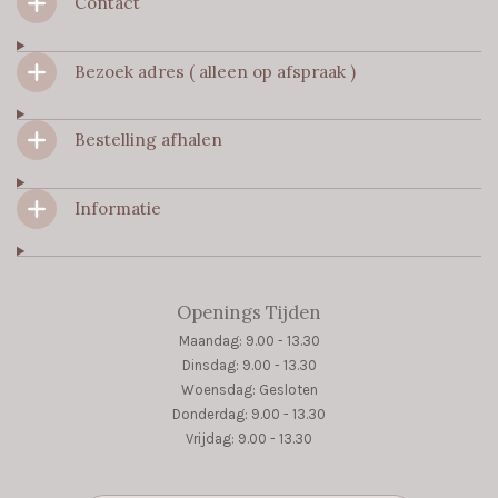
Contact
e
t
t
b
a
s
o
g
A
Bezoek adres ( alleen op afspraak )
o
r
p
k
a
p
m
Bestelling afhalen
Informatie
Openings Tijden
Maandag: 9.00 - 13.30
Dinsdag: 9.00 - 13.30
Woensdag: Gesloten
Donderdag: 9.00 - 13.30
Vrijdag: 9.00 - 13.30