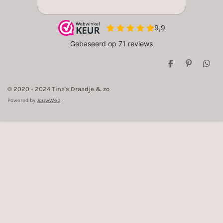
D
P
D
e
i
e
l
n
l
© 2020 - 2024 Tina's Draadje & zo
e
n
e
n
e
n
Powered by
JouwWeb
n