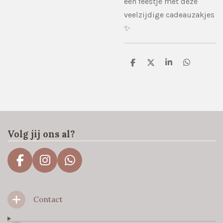
een feestje met deze
veelzijdige cadeauzakjes
✨
D
D
S
D
e
e
h
e
l
e
a
l
e
l
r
e
n
e
n
Volg jij ons al?
F
I
W
a
n
h
c
s
a
Contact
e
t
t
b
a
s