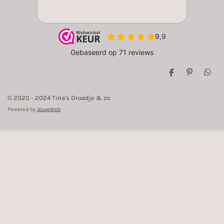
D
P
D
e
i
e
l
n
l
© 2020 - 2024 Tina's Draadje & zo
e
n
e
n
e
n
Powered by
JouwWeb
n