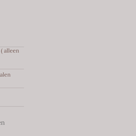
( alleen
halen
en