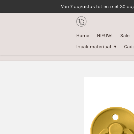
Van 7 augustus tot en met 30 au
Ga
direct
naar
de
Home
NIEUW!
Sale
hoofdinhoud
Inpak materiaal
Cad