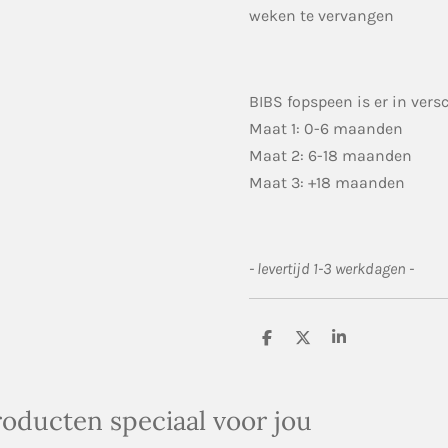
weken te vervangen
BIBS fopspeen is er in vers
Maat 1: 0-6 maanden
Maat 2: 6-18 maanden
Maat 3: +18 maanden
- levertijd 1-3 werkdagen -
D
D
S
e
e
h
l
e
a
e
l
r
n
e
oducten speciaal voor jou