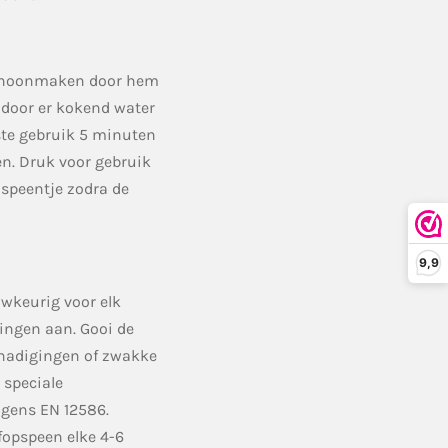
schoonmaken door hem
n door er kokend water
rste gebruik 5 minuten
en. Druk voor gebruik
 speentje zodra de
9,9
wkeurig voor elk
tingen aan. Gooi de
hadigingen of zwakke
 speciale
olgens EN
12586.
fopspeen elke 4-6