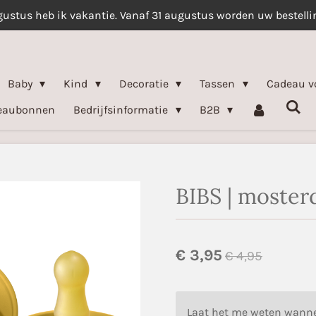
gustus heb ik vakantie. Vanaf 31 augustus worden uw bestell
Baby
Kind
Decoratie
Tassen
Cadeau v
eaubonnen
Bedrijfsinformatie
B2B
BIBS | moster
€ 3,95
€ 4,95
Laat het me weten wanne