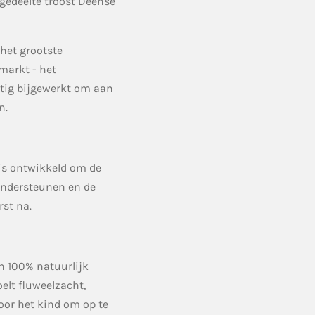
gedeelte troost Deense
het grootste
markt - het
tig bijgewerkt om aan
n.
is ontwikkeld om de
 ondersteunen en de
rst na.
n 100% natuurlijk
oelt fluweelzacht,
voor het kind om op te