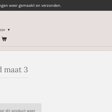
ingen weer gemaakt en verzonden.
oor
d maat 3
er dit product weer