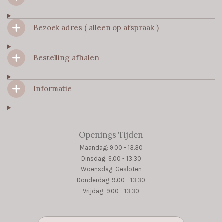
b
a
s
o
g
A
Bezoek adres ( alleen op afspraak )
o
r
p
k
a
p
m
Bestelling afhalen
Informatie
Openings Tijden
Maandag: 9.00 - 13.30
Dinsdag: 9.00 - 13.30
Woensdag: Gesloten
Donderdag: 9.00 - 13.30
Vrijdag: 9.00 - 13.30