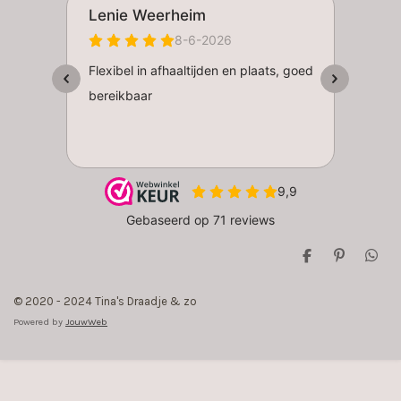
D
P
D
e
i
e
l
n
l
© 2020 - 2024 Tina's Draadje & zo
e
n
e
n
e
n
Powered by
JouwWeb
n